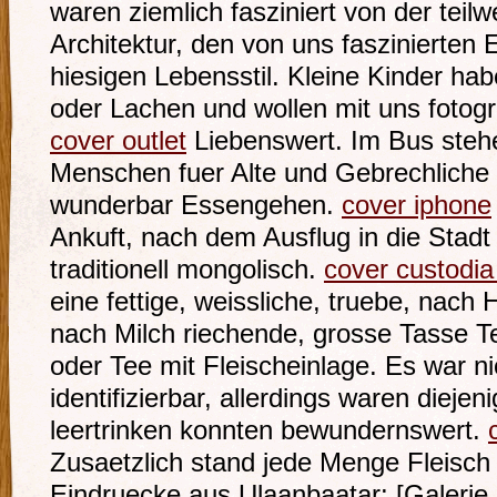
waren ziemlich fasziniert von der tei
Architektur, den von uns faszinierte
hiesigen Lebensstil. Kleine Kinder ha
oder Lachen und wollen mit uns fotogr
cover outlet
Liebenswert. Im Bus stehe
Menschen fuer Alte und Gebrechliche
wunderbar Essengehen.
cover iphone
Ankuft, nach dem Ausflug in die Stadt
traditionell mongolisch.
cover custodia
eine fettige, weissliche, truebe, na
nach Milch riechende, grosse Tasse T
oder Tee mit Fleischeinlage. Es war n
identifizierbar, allerdings waren diejen
leertrinken konnten bewundernswert.
Zusaetzlich stand jede Menge Fleisch 
Eindruecke aus Ulaanbaatar: [Galerie 