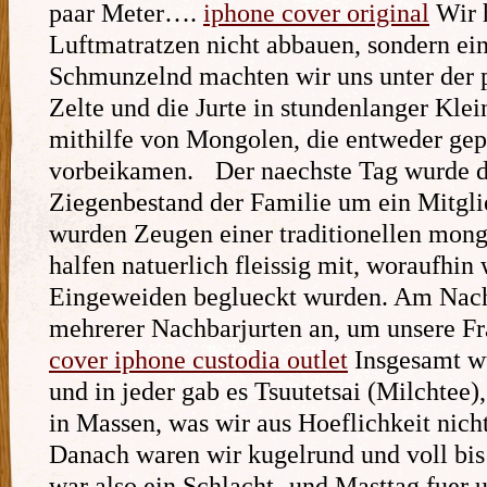
paar Meter….
iphone cover original
Wir h
Luftmatratzen nicht abbauen, sondern ei
Schmunzelnd machten wir uns unter der p
Zelte und die Jurte in stundenlanger Kle
mithilfe von Mongolen, die entweder gepl
vorbeikamen.
Der naechste Tag wurde d
Ziegenbestand der Familie um ein Mitglie
wurden Zeugen einer traditionellen mong
halfen natuerlich fleissig mit, woraufhin
Eingeweiden beglueckt wurden. Am Nach
mehrerer Nachbarjurten an, um unsere Fr
cover iphone custodia outlet
Insgesamt wu
und in jeder gab es Tsuutetsai (Milchtee)
in Massen, was wir aus Hoeflichkeit nich
Danach waren wir kugelrund und voll bis
war also ein Schlacht- und Masttag fuer 