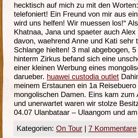
hecktisch auf mich zu mit den Worten
telefoniert! Ein Freund von mir aus 
wird uns helfen! Wir muessen los!“ Al
Khatnaa, Jana und spaeter auch Alex
davon, waehrend Anne und Kati sehr ta
Schlange hielten! 3 mal abgebogen, 5 m
hinterm Zirkus befand sich eine unsch
einer kleinen Werbung eines mongoli
darueber.
huawei custodia outlet
Dahin
meinem Erstaunen ein 1a Reisebuero m
mongolischen Damen. Eins kam zum A
und unerwartet waren wir stolze Besitz
04.07 Ulanbataar – Ulaangom und am
Kategorien:
On Tour
|
7 Kommentare