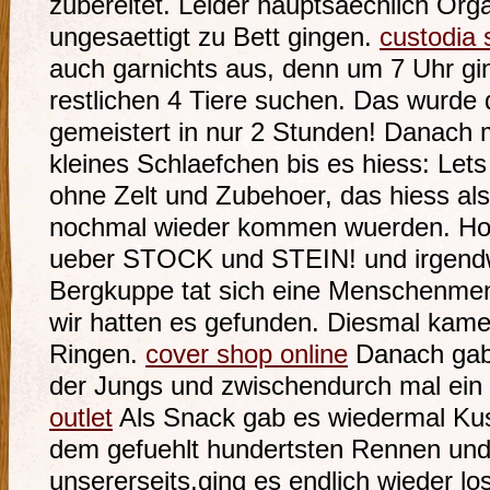
zubereitet. Leider hauptsaechlich Org
ungesaettigt zu Bett gingen.
custodia
auch garnichts aus, denn um 7 Uhr ging
restlichen 4 Tiere suchen. Das wurde 
gemeistert in nur 2 Stunden! Danach 
kleines Schlaefchen bis es hiess: Le
ohne Zelt und Zubehoer, das hiess al
nochmal wieder kommen wuerden. Hoff
ueber STOCK und STEIN! und irgendw
Bergkuppe tat sich eine Menschenm
wir hatten es gefunden. Diesmal kame
Ringen.
cover shop online
Danach gab 
der Jungs und zwischendurch mal ein
outlet
Als Snack gab es wiedermal Kus
dem gefuehlt hundertsten Rennen und
unsererseits,ging es endlich wieder lo