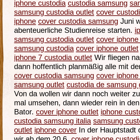
iphone custodia
custodia samsung
sam
samsung custodia outlet
cover custod
iphone
cover custodia samsung
Juni w
abenteuerliche Studienreise starten.
i
samsung custodia outlet
cover iphone 
samsung custodia
cover iphone outlet
iphone 7 custodia outlet
Wir fliegen n
dann hoffentlich planmäßig alle mit de
cover custodia samsung
cover iphone
samsung outlet
custodia de samsung 
Von da wollen wir dann noch weiter z
mal umsehen, dann wieder rein in de
Bator.
cover iphone outlet
iphone cust
custodia samsung italia
samsung cust
outlet
iphone cover
In der Hauptstadt 
wir ab dem 20.6.
cover iphone custodi