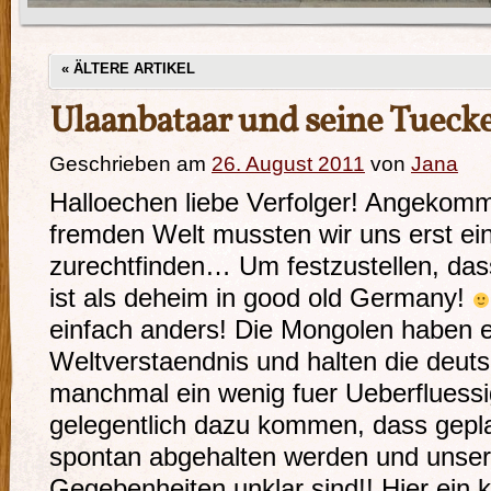
«
ÄLTERE ARTIKEL
Ulaanbataar und seine Tueck
Geschrieben am
26. August 2011
von
Jana
Halloechen liebe Verfolger! Angekomme
fremden Welt mussten wir uns erst ei
zurechtfinden… Um festzustellen, da
ist als deheim in good old Germany!
einfach anders! Die Mongolen haben 
Weltverstaendnis und halten die deut
manchmal ein wenig fuer Ueberfluess
gelegentlich dazu kommen, dass gepla
spontan abgehalten werden und unsere
Gegebenheiten unklar sind!! Hier ein k