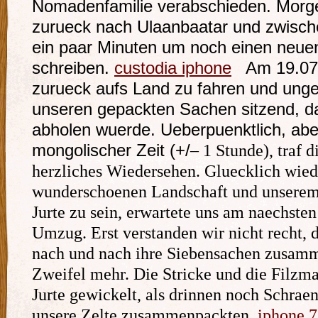
Nomadenfamilie verabschieden. Morge
zurueck nach Ulaanbaatar und zwisc
ein paar Minuten um noch einen neuen
schreiben.
custodia iphone
Am 19.07. 
zurueck aufs Land zu fahren und unged
unseren gepackten Sachen sitzend, da
abholen wuerde. Ueberpuenktlich, ab
mongolischer Zeit (+/
‒
1 Stunde), traf d
herzliches Wiedersehen. Gluecklich wied
wunderschoenen Landschaft und unserem
Jurte zu sein, erwartete uns am naechste
Umzug. Erst verstanden wir nicht recht,
nach und nach ihre Siebensachen zusamm
Zweifel mehr. Die Stricke und die Filzma
Jurte gewickelt, als drinnen noch Schraen
unsere Zelte zusammenpackten.
iphone 7