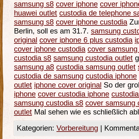
samsung s8
cover iphone
cover iphon
huawei outlet
custodia de telephone 
samsung s8
cover iphone custodia
Zur
Berlin, soll es am 31.7.
samsung custod
original
cover iphone 6 plus custodia
i
cover iphone custodia
cover samsung 
custodia s8
samsung custodia outlet
g
samsung a8
custodia samsung outlet
custodia de samsung
custodia iphone
outlet
iphone cover original
So der gro
iphone
cover custodia iphone
custodi
samsung custodia s8
cover samsung 
outlet
Mal sehen wie es schließlich abl
Kategorien:
Vorbereitung
|
Kommentar