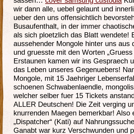
sassen…
cover samsung custodia
Kur
wir dann alle, uebel gelaunt und innerl
ueber den uns offensichtlich bevorst
Busaufenthalt, in der immer chaotisc
als sich ploetzlich das Blatt wendete!
aussehender Mongole hinter uns aus 
und gruesste mit den Worten „Gruess
Erstaunen kamen wir ins Gespraech und
das Leben unseres Gegenuebers! Nam
Mongole, mit 15 Jaehriger Lebenserfa
schoenen Schwabenlaendle, mongolisc
welcher selber fuer 15 Tickets anstan
ALLER Deutschen! Die Zeit verging un
knurrenden Maegen bemerkbar! Also e
„Dispatcher“ (Kati) auf Nahrungssuch
Ganabt war kurz Verschwunden und pre